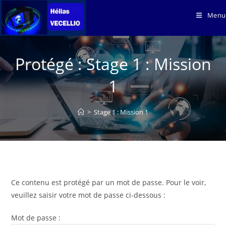
Skip
Menu
to
content
Protégé : Stage 1 : Mission
1
>
Stage 1 : Mission 1
Ce contenu est protégé par un mot de passe. Pour le voir,
veuillez saisir votre mot de passe ci-dessous :
Mot de passe :