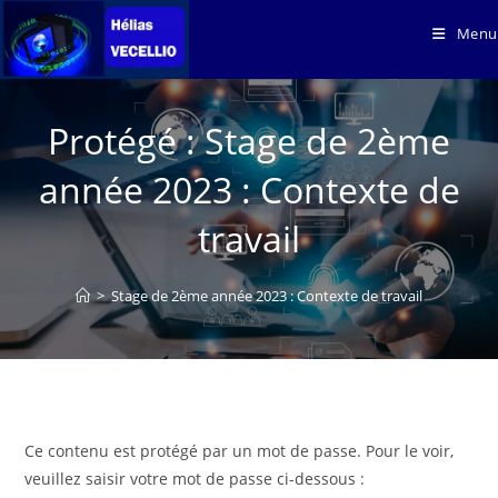
Skip
Menu
to
content
Protégé : Stage de 2ème
année 2023 : Contexte de
travail
>
Stage de 2ème année 2023 : Contexte de travail
Ce contenu est protégé par un mot de passe. Pour le voir,
veuillez saisir votre mot de passe ci-dessous :