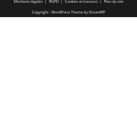
Mentions légales
RGPD
Cookies et traceurs
Plan du site
Copyright - WordPress Theme by OceanWP